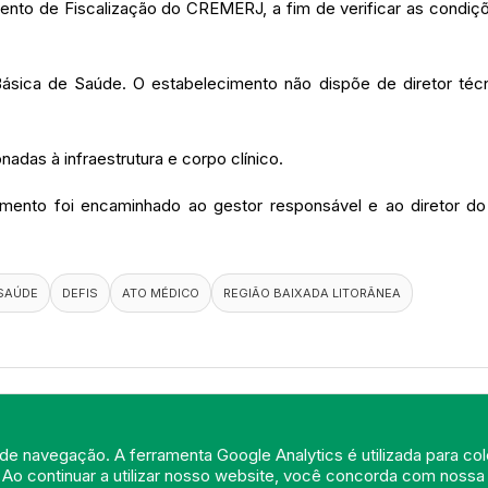
tamento de Fiscalização do CREMERJ, a fim de verificar as condi
sica de Saúde. O estabelecimento não dispõe de diretor técn
nadas à infraestrutura e corpo clínico.
cumento foi encaminhado ao gestor responsável e ao diretor 
 SAÚDE
DEFIS
ATO MÉDICO
REGIÃO BAIXADA LITORÂNEA
de navegação. A ferramenta Google Analytics é utilizada para cole
 Ao continuar a utilizar nosso website, você concorda com noss