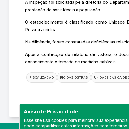
A inspeção foi solicitada pela diretoria do Depar
prestação de assistência à população..
O estabelecimento é classificado como Unidade Bá
Pessoa Jurídica.
Na diligência, foram constatadas deficiências relacio
Após a confecção do relatório de vistoria, o do
conhecimento e tomado de medidas cabíveis.
FISCALIZAÇÃO
RIO DAS OSTRAS
UNIDADE BÁSICA DE
Aviso de Privacidade
Esse site usa cookies para melhorar sua experiência 
pode compartilhar estas informações com terceiros.