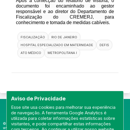
Após a confecção do relatório de vistoria, o
documento foi encaminhado ao gestor
responsável e ao diretor do Departamento de
Fiscalização do CREMERJ, para
conhecimento e tomada de medidas cabíveis.
FISCALIZAÇÃO
RIO DE JANEIRO
HOSPITAL ESPECIALIZADO EM MATERNIDADE
DEFIS
ATO MÉDICO
METROPOLITANA I
Aviso de Privacidade
Esse site usa cookies para melhorar sua experiência
de navegação. A ferramenta Google Analytics é
utilizada para coletar informações estatísticas sobre
visitantes, e pode compartilhar estas informações
© Portal do Conselho Regional de Medicina do Rio de Janeiro -
www.cremerj.org.br
com terceiros. Ao continuar a utilizar nosso website,