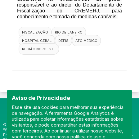
responsável e ao diretor do Departamento de
Fiscalização do CREMERJ, para
conhecimento e tomada de medidas cabíveis.
FISCALIZAÇÃO
RIO DE JANEIRO
HOSPITAL GERAL
DEFIS
ATO MÉDICO
REGIÃO NOROESTE
Aviso de Privacidade
Esse site usa cookies para melhorar sua experiência
de navegação. A ferramenta Google Analytics é
utilizada para coletar informações estatísticas sobre
visitantes, e pode compartilhar estas informações
© Portal do Conselho Regional de Medicina do Rio de Janeiro -
www.cremerj.org.br
com terceiros. Ao continuar a utilizar nosso website,
Praia de Botafogo (228), loja 119b - Botafogo - Rio de Janeiro/RJ - CEP:
você concorda com nossa
política de uso e