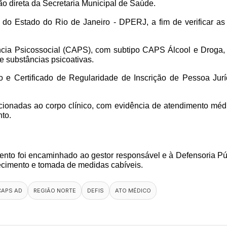
o direta da Secretaria Municipal de Saúde. 
a do Estado do Rio de Janeiro - DPERJ, a fim de verificar a
cia Psicossocial (CAPS), com subtipo CAPS Álcool e Droga, p
e substâncias psicoativas.  
o e Certificado de Regularidade de Inscrição de Pessoa Ju
lacionadas ao corpo clínico, com evidência de atendimento méd
to. 
mento foi encaminhado ao gestor responsável e à Defensoria P
hecimento e tomada de medidas cabíveis.
CAPS AD
REGIÃO NORTE
DEFIS
ATO MÉDICO