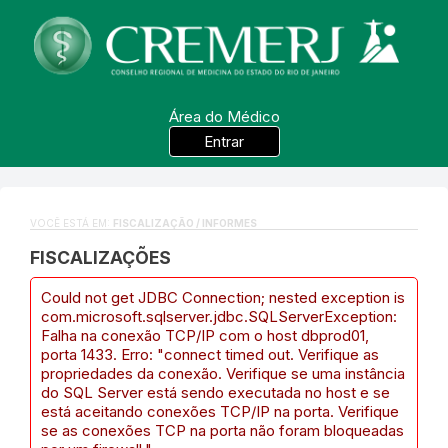
Área do Médico
Entrar
VOCÊ ESTÁ EM:
FISCALIZAÇÃO / INFORMES
FISCALIZAÇÕES
Could not get JDBC Connection; nested exception is
com.microsoft.sqlserver.jdbc.SQLServerException:
Falha na conexão TCP/IP com o host dbprod01,
porta 1433. Erro: "connect timed out. Verifique as
propriedades da conexão. Verifique se uma instância
do SQL Server está sendo executada no host e se
está aceitando conexões TCP/IP na porta. Verifique
se as conexões TCP na porta não foram bloqueadas