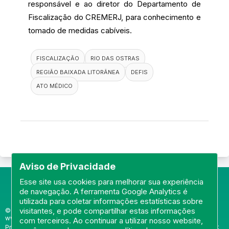
responsável e ao diretor do Departamento de
Fiscalização do CREMERJ, para conhecimento e
tomado de medidas cabíveis.
FISCALIZAÇÃO
RIO DAS OSTRAS
REGIÃO BAIXADA LITORÂNEA
DEFIS
ATO MÉDICO
Aviso de Privacidade
Esse site usa cookies para melhorar sua experiência
de navegação. A ferramenta Google Analytics é
utilizada para coletar informações estatísticas sobre
visitantes, e pode compartilhar estas informações
© Portal do Conselho Regional de Medicina do Rio de Janeiro -
www.cremerj.org.br
com terceiros. Ao continuar a utilizar nosso website,
Praia de Botafogo (228), loja 119b - Botafogo - Rio de Janeiro/RJ - CEP: