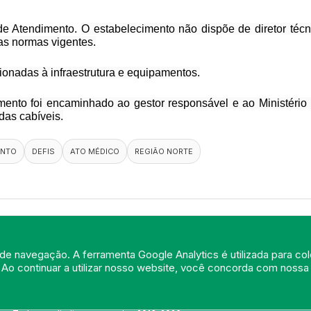
de Atendimento.
O estabelecimento não dispõe de diretor técn
s normas vigentes.
cionadas à infraestrutura e equipamentos.
umento foi encaminhado ao gestor responsável e ao Ministério
das cabíveis.
ENTO
DEFIS
ATO MÉDICO
REGIÃO NORTE
de navegação. A ferramenta Google Analytics é utilizada para cole
 Ao continuar a utilizar nosso website, você concorda com noss
© Portal do Conselho Regional de Medicina do Rio de Janeiro - www.cre
Praia de Botafogo (228), loja 119b - Botafogo - Rio de Janeiro/RJ - CEP:
Tel: (21) 3184-7050 /
WhatsApp: (21) 3184-7050