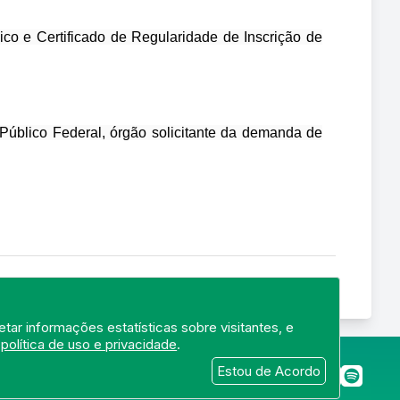
ico e Certificado de Regularidade de Inscrição de
 Público Federal, órgão solicitante da demanda de
tar informações estatísticas sobre visitantes, e
a
política de uso e privacidade
.
merj.org.br
Estou de Acordo
 22250-145