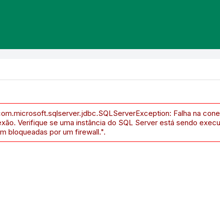
com.microsoft.sqlserver.jdbc.SQLServerException: Falha na cone
exão. Verifique se uma instância do SQL Server está sendo exec
m bloqueadas por um firewall.".