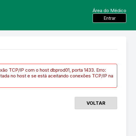
Área do Médico
Entrar
xão TCP/IP com o host dbprod01, porta 1433. Erro:
utada no host e se está aceitando conexões TCP/IP na
VOLTAR