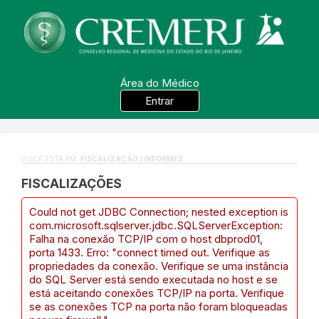
Área do Médico
Entrar
VOCÊ ESTÁ EM:
FISCALIZAÇÃO / INFORMES
FISCALIZAÇÕES
Could not get JDBC Connection; nested exception is
com.microsoft.sqlserver.jdbc.SQLServerException:
Falha na conexão TCP/IP com o host dbprod01,
porta 1433. Erro: "connect timed out. Verifique as
propriedades da conexão. Verifique se uma instância
do SQL Server está sendo executada no host e se
está aceitando conexões TCP/IP na porta. Verifique
se as conexões TCP na porta não foram bloqueadas