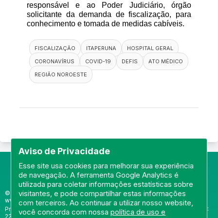
responsável e ao Poder Judiciário, órgão 
solicitante da demanda de fiscalização, para 
conhecimento e tomada de medidas cabíveis.
FISCALIZAÇÃO
ITAPERUNA
HOSPITAL GERAL
CORONAVÍRUS
COVID-19
DEFIS
ATO MÉDICO
REGIÃO NOROESTE
Aviso de Privacidade
Esse site usa cookies para melhorar sua experiência
de navegação. A ferramenta Google Analytics é
utilizada para coletar informações estatísticas sobre
visitantes, e pode compartilhar estas informações
© Portal do Conselho Regional de Medicina do Rio de Janeiro -
www.cremerj.org.br
com terceiros. Ao continuar a utilizar nosso website,
Praia de Botafogo (228), loja 119b - Botafogo - Rio de Janeiro/RJ - CEP:
você concorda com nossa
política de uso e
22250-145