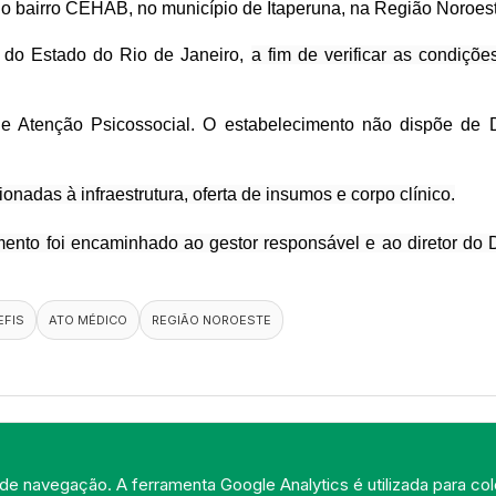
 no bairro CEHAB, no município de Itaperuna, na Região Noroest
ca do Estado do Rio de Janeiro,
a fim de verificar as condiçõ
e Atenção Psicossocial. O estabelecimento não dispõe de D
ionadas à infraestrutura, oferta de insumos e corpo clínico.
cumento foi encaminhado ao gestor responsável e ao diretor 
EFIS
ATO MÉDICO
REGIÃO NOROESTE
de navegação. A ferramenta Google Analytics é utilizada para cole