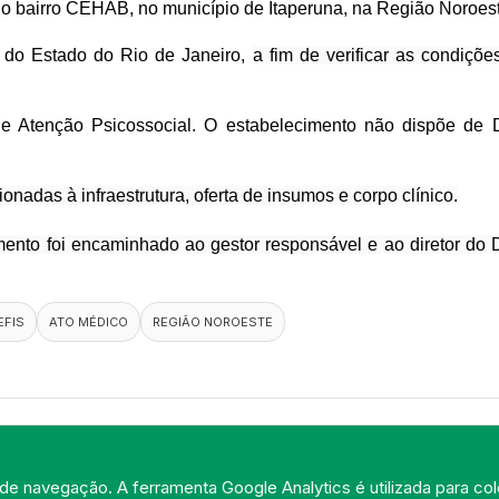
 no bairro CEHAB, no município de Itaperuna, na Região Noroest
ca do Estado do Rio de Janeiro,
a fim de verificar as condiçõ
e Atenção Psicossocial. O estabelecimento não dispõe de D
ionadas à infraestrutura, oferta de insumos e corpo clínico.
cumento foi encaminhado ao gestor responsável e ao diretor 
EFIS
ATO MÉDICO
REGIÃO NOROESTE
de navegação. A ferramenta Google Analytics é utilizada para cole