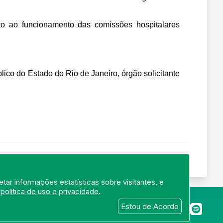
to ao funcionamento das comissões hospitalares 
ico do Estado do Rio de Janeiro, órgão solicitante 
tar informações estatísticas sobre visitantes, e
a
política de uso e privacidade
.
merj.org.br
Estou de Acordo
 22250-145