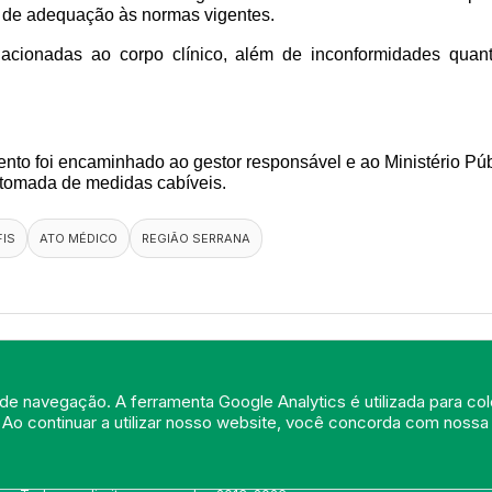
e de adequação às normas vigentes.
relacionadas ao corpo clínico, além de inconformidades quan
ento foi encaminhado ao gestor responsável e ao Ministério Públ
 tomada de medidas cabíveis.
FIS
ATO MÉDICO
REGIÃO SERRANA
de navegação. A ferramenta Google Analytics é utilizada para cole
 Ao continuar a utilizar nosso website, você concorda com noss
© Portal do Conselho Regional de Medicina do Rio de Janeiro - www.cre
Praia de Botafogo (228), loja 119b - Botafogo - Rio de Janeiro/RJ - CEP:
Tel: (21) 3184-7050 /
WhatsApp: (21) 3184-7050