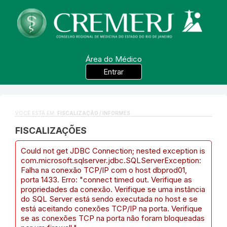
Área do Médico
Entrar
VOCÊ ESTÁ EM:
FISCALIZAÇÃO / INFORMES
FISCALIZAÇÕES
Could not get JDBC Connection; nested exception is
com.microsoft.sqlserver.jdbc.SQLServerException:
Falha na conexão TCP/IP com o host dbprod01,
porta 1433. Erro: "connect timed out. Verifique as
propriedades da conexão. Verifique se uma instância
do SQL Server está sendo executada no host e se
está aceitando conexões TCP/IP na porta. Verifique
se as conexões TCP na porta não foram bloqueadas