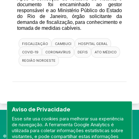
documento foi encaminhado ao gestor 
responsável e ao Ministério Público do Estado 
do Rio de Janeiro, órgão solicitante da 
demanda de fiscalização, para conhecimento e 
tomada de medidas cabíveis.
FISCALIZAÇÃO
CAMBUCI
HOSPITAL GERAL
COVID-19
CORONAVÍRUS
DEFIS
ATO MÉDICO
REGIÃO NOROESTE
Aviso de Privacidade
Esse site usa cookies para melhorar sua experiência
de navegação. A ferramenta Google Analytics é
utilizada para coletar informações estatísticas sobre
visitantes, e pode compartilhar estas informações
© Portal do Conselho Regional de Medicina do Rio de Janeiro -