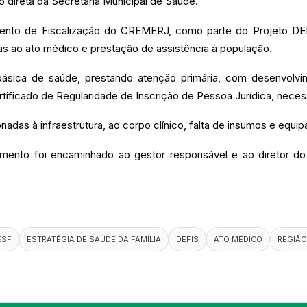
o direta da Secretaria Municipal de Saúde.
tamento de Fiscalização do CREMERJ, como parte do Projeto 
as ao ato médico e prestação de assistência à população.
ásica de saúde, prestando atenção primária, com desenvolvi
rtificado de Regularidade de Inscrição de Pessoa Jurídica, nece
onadas à infraestrutura, ao corpo clínico, falta de insumos e equi
cumento foi encaminhado ao gestor responsável e ao diretor 
ESF
ESTRATÉGIA DE SAÚDE DA FAMÍLIA
DEFIS
ATO MÉDICO
REGIÃO