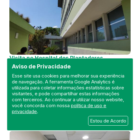
Visita no Hospital dos Plantadores
de Cana
Aviso de Privacidade
DEFIS
Esse site usa cookies para melhorar sua experiência
de navegação. A ferramenta Google Analytics é
04 de July de 2024
utilizada para coletar informações estatísticas sobre
visitantes, e pode compartilhar estas informações
FISCALIZAÇÃO
RIO DE JANEIRO
com terceiros. Ao continuar a utilizar nosso website,
HOSPITAL GERAL
DEFIS
ATO MÉDICO
você concorda com nossa
política de uso e
REGIÃO NORTE
privacidade
.
Estou de Acordo