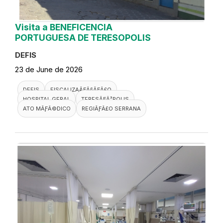
Visita a BENEFICENCIA
PORTUGUESA DE TERESOPOLIS
DEFIS
23 de June de 2026
DEFIS
FISCALIZAÃƑÂ§ÃƑÂ£O
HOSPITAL GERAL
TERESÃƑÂ³POLIS
ATO MÃƑÂ©DICO
REGIÃƑÂ£O SERRANA