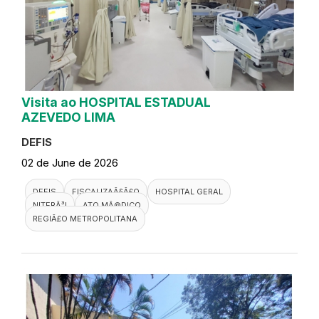
Visita ao HOSPITAL ESTADUAL
AZEVEDO LIMA
DEFIS
02 de June de 2026
DEFIS
FISCALIZAÃ§Ã£O
HOSPITAL GERAL
NITERÃ³I
ATO MÃ©DICO
REGIÃ£O METROPOLITANA