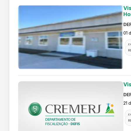
Vi
Ho
DEF
01 
F
R
Vi
DEF
21 
F
R