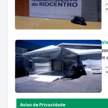
F
R
Vi
DEF
18 
F
R
Aviso de Privacidade