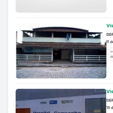
Vi
DEF
11 
F
R
Vi
DEF
19 