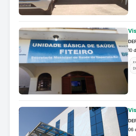
Vi
DEF
10 
F
D
Vi
DEF
06 