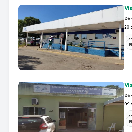
Vi
DEF
28 
F
R
Vi
DEF
09 
F
R