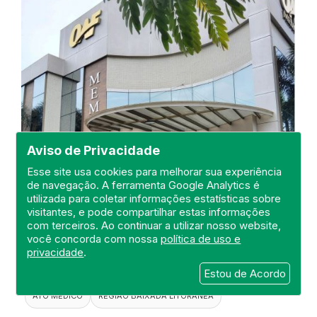
Aviso de Privacidade
Esse site usa cookies para melhorar sua experiência
de navegação. A ferramenta Google Analytics é
Visita ao Memorial Oaf Araruama
utilizada para coletar informações estatísticas sobre
LTDA
visitantes, e pode compartilhar estas informações
com terceiros. Ao continuar a utilizar nosso website,
DEFIS
você concorda com nossa
política de uso e
privacidade
.
24 de October de 2024
Estou de Acordo
FISCALIZAÇÃO
DEFIS
MEMORIAL
ATO MÉDICO
REGIÃO BAIXADA LITORANEA