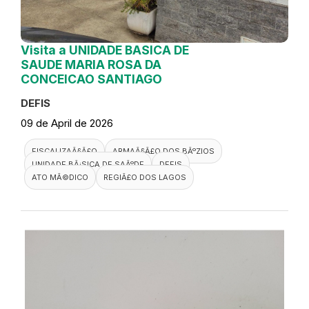
Visita a UNIDADE BASICA DE
SAUDE MARIA ROSA DA
CONCEICAO SANTIAGO
DEFIS
09 de April de 2026
FISCALIZAÃ§Ã£O
ARMAÃ§Ã£O DOS BÃºZIOS
UNIDADE BÃ¡SICA DE SAÃºDE
DEFIS
ATO MÃ©DICO
REGIÃ£O DOS LAGOS