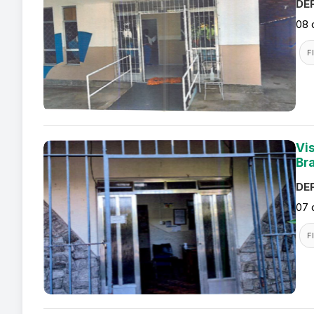
DEF
08 
F
Vi
Br
DEF
07 
F