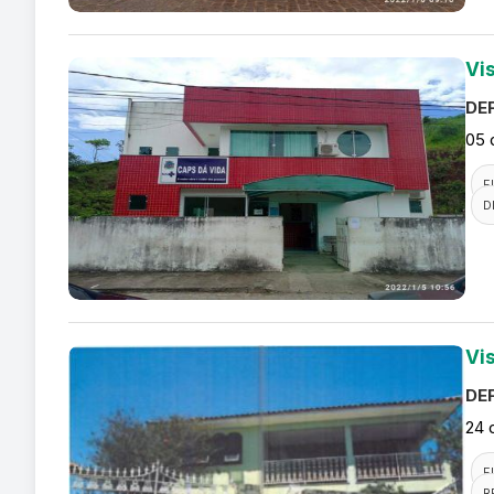
Vi
DEF
05 
F
D
Vi
DEF
24 
F
R