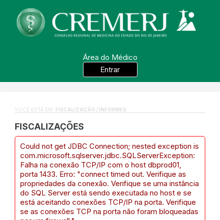
Área do Médico
Entrar
VOCÊ ESTÁ EM:
FISCALIZAÇÃO / INFORMES
FISCALIZAÇÕES
Could not get JDBC Connection; nested exception is
com.microsoft.sqlserver.jdbc.SQLServerException:
Falha na conexão TCP/IP com o host dbprod01,
porta 1433. Erro: "connect timed out. Verifique as
propriedades da conexão. Verifique se uma instância
do SQL Server está sendo executada no host e se
está aceitando conexões TCP/IP na porta. Verifique
se as conexões TCP na porta não foram bloqueadas