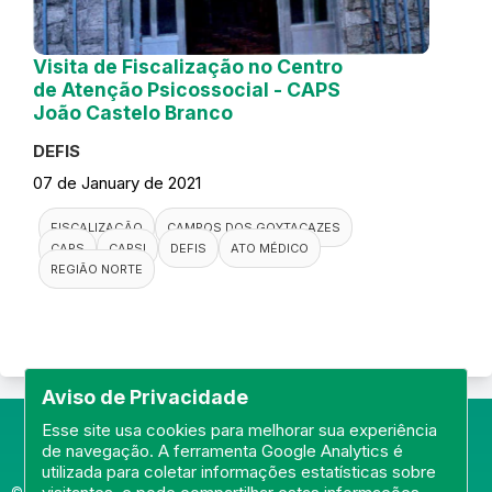
Visita de Fiscalização no Centro
de Atenção Psicossocial - CAPS
João Castelo Branco
DEFIS
07 de January de 2021
FISCALIZAÇÃO
CAMPOS DOS GOYTACAZES
CAPS
CAPSI
DEFIS
ATO MÉDICO
REGIÃO NORTE
Aviso de Privacidade
Esse site usa cookies para melhorar sua experiência
de navegação. A ferramenta Google Analytics é
utilizada para coletar informações estatísticas sobre
© Portal do Conselho Regional de Medicina do Rio de Janeiro -