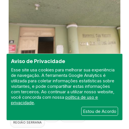
Aviso de Privacidade
Esse site usa cookies para melhorar sua experiência
Visita a Maternidade do Hospital
de navegação. A ferramenta Google Analytics é
utilizada para coletar informações estatísticas sobre
Dr. Celso Erthal
visitantes, e pode compartilhar estas informações
DEFIS
com terceiros. Ao continuar a utilizar nosso website,
você concorda com nossa
política de uso e
20 de September de 2022
privacidade
.
Estou de Acordo
FISCALIZAÇÃO
RIO DE JANEIRO
HOSPITAL GERAL
DEFIS
ATO MÉDICO
REGIÃO SERRANA