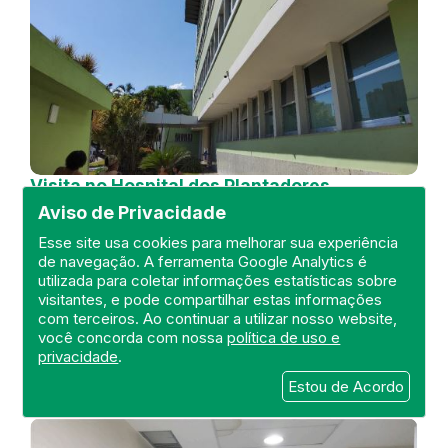
Visita no Hospital dos Plantadores
de Cana
Aviso de Privacidade
DEFIS
Esse site usa cookies para melhorar sua experiência
de navegação. A ferramenta Google Analytics é
04 de July de 2024
utilizada para coletar informações estatísticas sobre
visitantes, e pode compartilhar estas informações
FISCALIZAÇÃO
RIO DE JANEIRO
com terceiros. Ao continuar a utilizar nosso website,
HOSPITAL GERAL
DEFIS
ATO MÉDICO
você concorda com nossa
política de uso e
REGIÃO NORTE
privacidade
.
Estou de Acordo