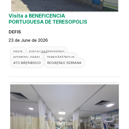
Visita a BENEFICENCIA
PORTUGUESA DE TERESOPOLIS
DEFIS
23 de June de 2026
DEFIS
FISCALIZAÃƑÂ§ÃƑÂ£O
HOSPITAL GERAL
TERESÃƑÂ³POLIS
ATO MÃƑÂ©DICO
REGIÃƑÂ£O SERRANA