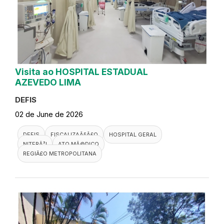
Visita ao HOSPITAL ESTADUAL
AZEVEDO LIMA
DEFIS
02 de June de 2026
DEFIS
FISCALIZAÃ§Ã£O
HOSPITAL GERAL
NITERÃ³I
ATO MÃ©DICO
REGIÃ£O METROPOLITANA