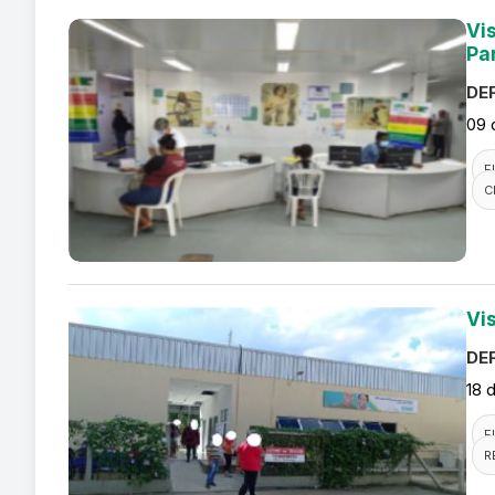
Vi
Pa
DEF
09 
F
C
Vi
DEF
18 
F
R