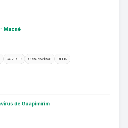
9 - Macaé
O
COVID-19
CORONAVÍRUS
DEFIS
avírus de Guapimirim