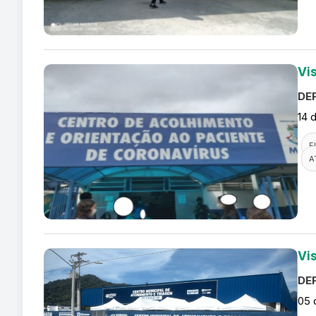
Vi
DEF
14 
F
A
Vi
DEF
05 