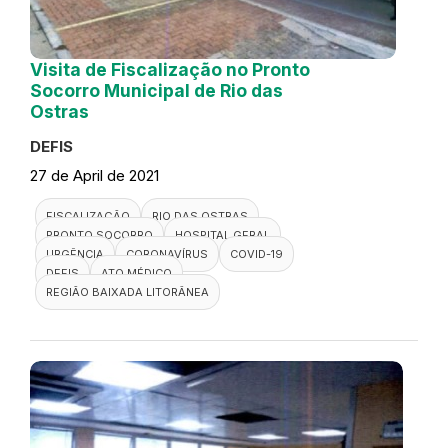
Visita de Fiscalização no Pronto
Socorro Municipal de Rio das
Ostras
DEFIS
27 de April de 2021
FISCALIZAÇÃO
RIO DAS OSTRAS
PRONTO SOCORRO
HOSPITAL GERAL
URGÊNCIA
CORONAVÍRUS
COVID-19
DEFIS
ATO MÉDICO
REGIÃO BAIXADA LITORÂNEA