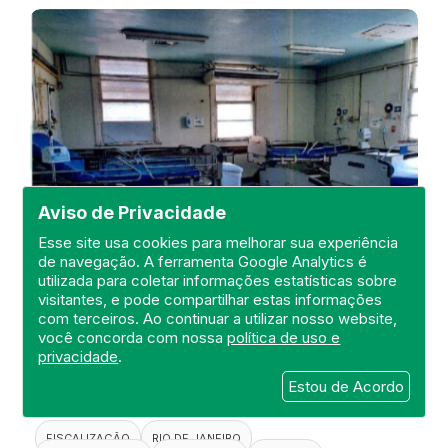
Aviso de Privacidade
Esse site usa cookies para melhorar sua experiência
de navegação. A ferramenta Google Analytics é
utilizada para coletar informações estatísticas sobre
visitantes, e pode compartilhar estas informações
Visita de Fiscalização no Hospital
com terceiros. Ao continuar a utilizar nosso website,
Estadual Carlos Chagas
você concorda com nossa
política de uso e
privacidade
.
DEFIS
Estou de Acordo
20 de April de 2021
FISCALIZAÇÃO
RIO DE JANEIRO