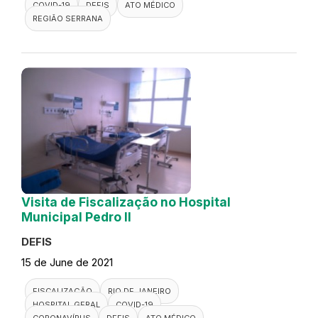
COVID-19
DEFIS
ATO MÉDICO
REGIÃO SERRANA
Visita de Fiscalização no Hospital
Municipal Pedro II
DEFIS
15 de June de 2021
FISCALIZAÇÃO
RIO DE JANEIRO
HOSPITAL GERAL
COVID-19
CORONAVÍRUS
DEFIS
ATO MÉDICO