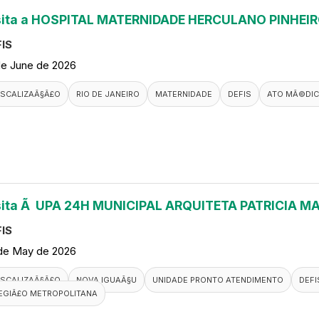
sita a HOSPITAL MATERNIDADE HERCULANO PINHEI
IS
de June de 2026
ISCALIZAÃ§Ã£O
RIO DE JANEIRO
MATERNIDADE
DEFIS
ATO MÃ©DI
sita Ã UPA 24H MUNICIPAL ARQUITETA PATRICIA M
IS
de May de 2026
ISCALIZAÃ§Ã£O
NOVA IGUAÃ§U
UNIDADE PRONTO ATENDIMENTO
DEFI
EGIÃ£O METROPOLITANA