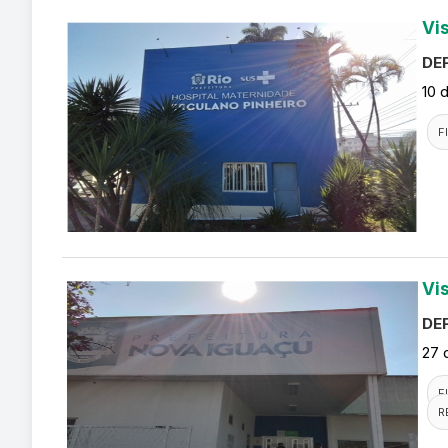
Vi
DEF
10 
F
Vi
DEF
27 
F
R