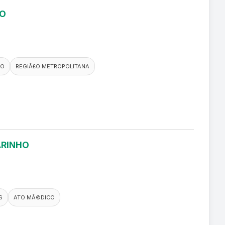
RO
CO
REGIÃ£O METROPOLITANA
ARINHO
S
ATO MÃ©DICO