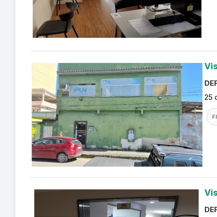
Vi
DEF
25 
F
Vi
DEF