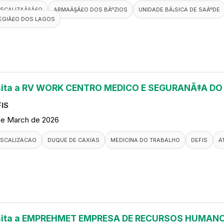
ISCALIZAÃ§Ã£O
ARMAÃ§Ã£O DOS BÃºZIOS
UNIDADE BÃ¡SICA DE SAÃºDE
EGIÃ£O DOS LAGOS
sita a RV WORK CENTRO MEDICO E SEGURANÃ‡A D
IS
de March de 2026
ISCALIZACAO
DUQUE DE CAXIAS
MEDICINA DO TRABALHO
DEFIS
A
sita a EMPREHMET EMPRESA DE RECURSOS HUMANO