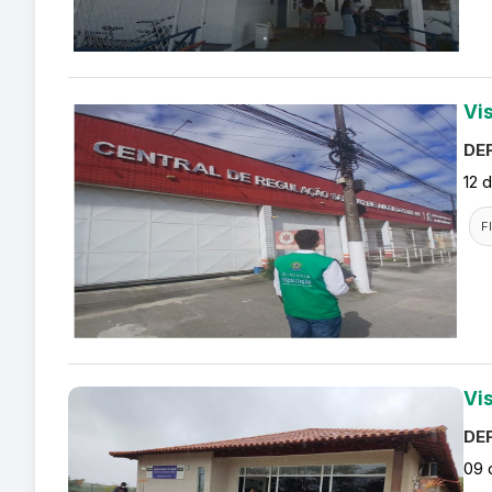
Vi
DEF
12 
F
Vi
DEF
09 