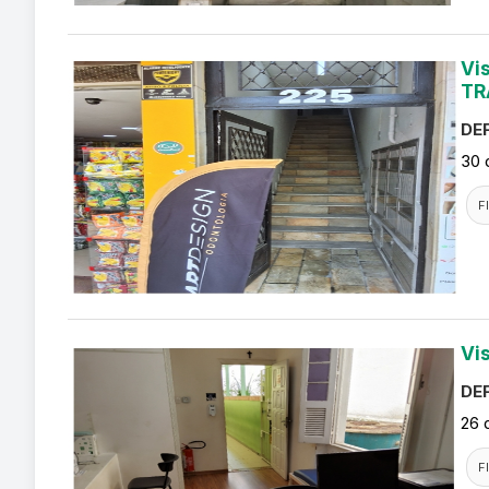
Vi
TR
DEF
30 
F
Vi
DEF
26 
F