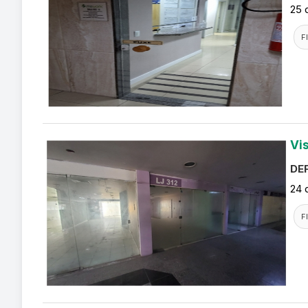
25 
F
Vi
DEF
24 
F