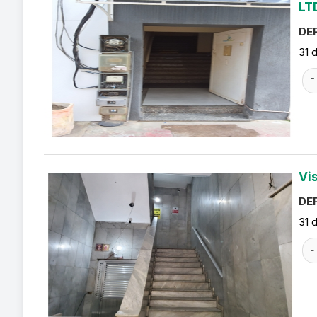
LT
DEF
31 
F
Vi
DEF
31 
F