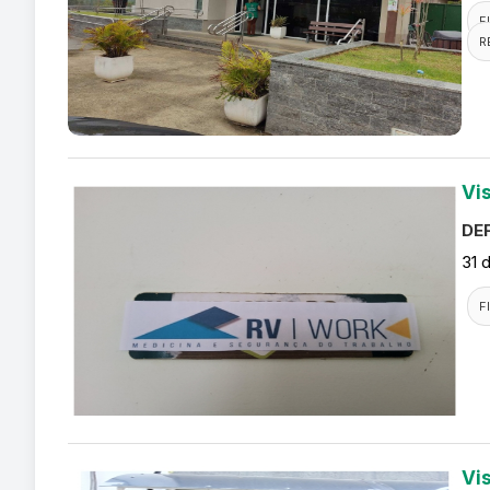
F
R
Vi
DEF
31 
F
Vi