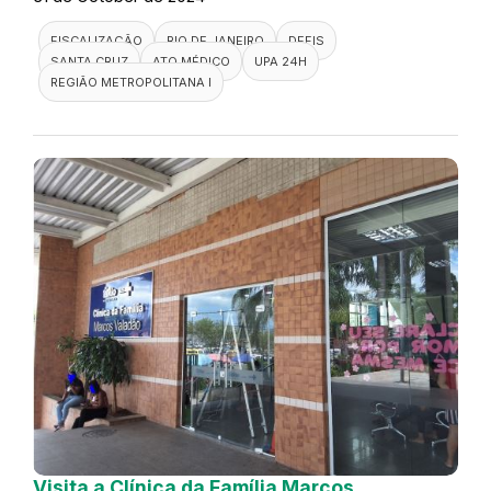
FISCALIZAÇÃO
RIO DE JANEIRO
DEFIS
SANTA CRUZ
ATO MÉDICO
UPA 24H
REGIÃO METROPOLITANA I
Visita a Clínica da Família Marcos