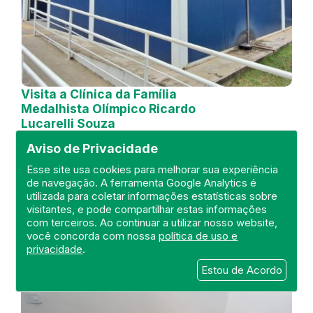
Visita a Clínica da Família
Medalhista Olímpico Ricardo
Lucarelli Souza
Aviso de Privacidade
DEFIS
21 de October de 2024
Esse site usa cookies para melhorar sua experiência
de navegação. A ferramenta Google Analytics é
utilizada para coletar informações estatísticas sobre
FISCALIZAÇÃO
RIO DE JANEIRO
visitantes, e pode compartilhar estas informações
UNIDADE BÁSICA
DEFIS
ATO MÉDICO
com terceiros. Ao continuar a utilizar nosso website,
REGIÃO METROPOLITANA I.
você concorda com nossa
política de uso e
privacidade
.
Estou de Acordo