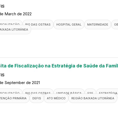
IS
de March de 2022
ISCALIZAÇÃO
RIO DAS OSTRAS
HOSPITAL GERAL
MATERNIDADE
OB
AIXADA LITORÂNEA
sita de Fiscalização na Estratégia de Saúde da Famí
IS
de September de 2021
ISCALIZAÇÃO
RIO DAS OSTRAS
UNIDADE BÁSICA
ESF
ESTRATÉGIA 
TENÇÃO PRIMÁRIA
DEFIS
ATO MÉDICO
REGIÃO BAIXADA LITORÂNEA