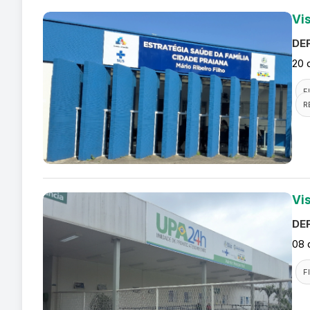
Vi
DEF
20 
F
R
Vi
DEF
08 
F