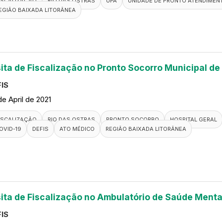
ISCALIZAÇÃO
RIO DAS OSTRAS
UPA
UNIDADE DE PRONTO ATENDIMEN
EGIÃO BAIXADA LITORÂNEA
sita de Fiscalização no Pronto Socorro Municipal de
IS
de April de 2021
ISCALIZAÇÃO
RIO DAS OSTRAS
PRONTO SOCORRO
HOSPITAL GERAL
OVID-19
DEFIS
ATO MÉDICO
REGIÃO BAIXADA LITORÂNEA
sita de Fiscalização no Ambulatório de Saúde Menta
IS