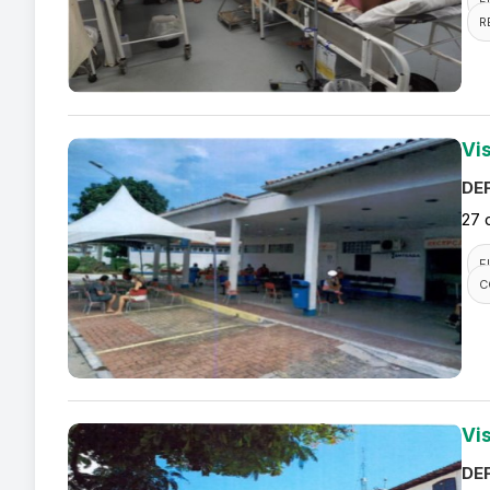
F
R
Vi
DEF
27 
F
C
Vi
DEF