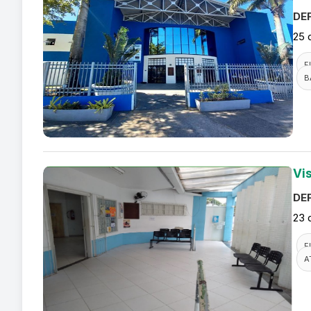
DEF
25 
F
B
Vi
DEF
23 
F
A