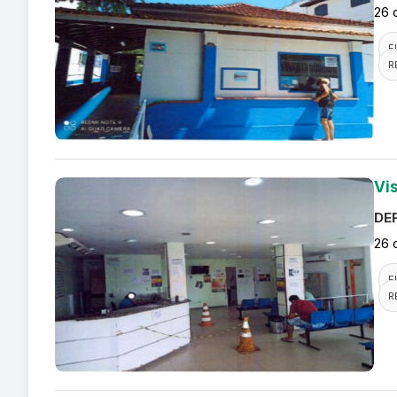
26 
F
R
Vi
DEF
26 
F
R