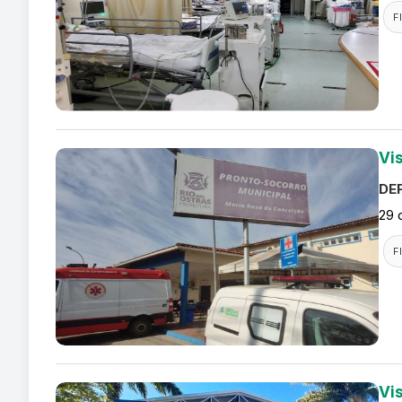
F
Vi
DEF
29 
F
Vi