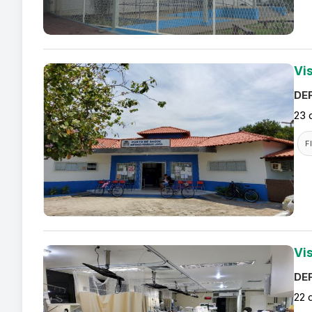
Vi
DEF
23 
F
Vi
DEF
22 