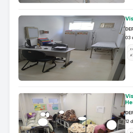
Vi
DEF
03 
F
A
Vi
He
DEF
12 