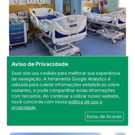
Visita a UPA 24h de Rocha
Aviso de Privacidade
Miranda
Esse site usa cookies para melhorar sua experiência
de navegação. A ferramenta Google Analytics é
DEFIS
utilizada para coletar informações estatísticas sobre
02 de September de 2024
visitantes, e pode compartilhar estas informações
com terceiros. Ao continuar a utilizar nosso website,
FISCALIZAÇÃO
RIO DE JANEIRO
DEFIS
você concorda com nossa
política de uso e
ROCHA MIRANDA
ATO MÉDICO
UPA 24H
privacidade
.
REGIÃO METROPOLITANA I
Estou de Acordo