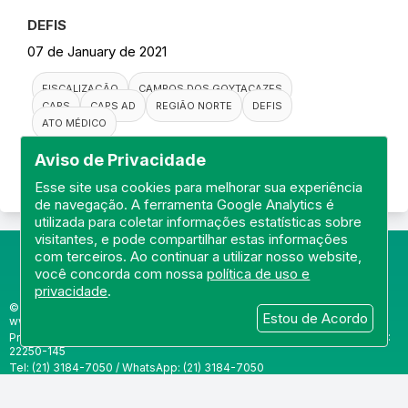
DEFIS
07 de January de 2021
FISCALIZAÇÃO
CAMPOS DOS GOYTACAZES
CAPS
CAPS AD
REGIÃO NORTE
DEFIS
ATO MÉDICO
Aviso de Privacidade
Esse site usa cookies para melhorar sua experiência
de navegação. A ferramenta Google Analytics é
utilizada para coletar informações estatísticas sobre
visitantes, e pode compartilhar estas informações
com terceiros. Ao continuar a utilizar nosso website,
você concorda com nossa
política de uso e
privacidade
.
© Portal do Conselho Regional de Medicina do Rio de Janeiro -
Estou de Acordo
www.cremerj.org.br
Praia de Botafogo (228), loja 119b - Botafogo - Rio de Janeiro/RJ - CEP:
22250-145
Tel: (21) 3184-7050 /
WhatsApp: (21) 3184-7050
Todos os direitos reservados 2013-2026