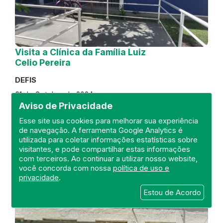
Visita a Clínica da Família Luiz
Celio Pereira
DEFIS
31 de October de 2024
Aviso de Privacidade
FISCALIZAÇÃO
RIO DE JANEIRO
Esse site usa cookies para melhorar sua experiência
REGIÃO METROPOLITANA
DEFIS
de navegação. A ferramenta Google Analytics é
ATO MÉDICO
CLÍNICA DA FAMÍLIA
utilizada para coletar informações estatísticas sobre
visitantes, e pode compartilhar estas informações
com terceiros. Ao continuar a utilizar nosso website,
você concorda com nossa
política de uso e
privacidade
.
Estou de Acordo