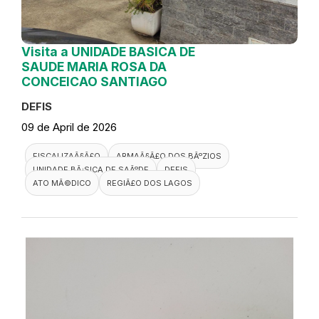
Visita a UNIDADE BASICA DE
SAUDE MARIA ROSA DA
CONCEICAO SANTIAGO
DEFIS
09 de April de 2026
FISCALIZAÃ§Ã£O
ARMAÃ§Ã£O DOS BÃºZIOS
UNIDADE BÃ¡SICA DE SAÃºDE
DEFIS
ATO MÃ©DICO
REGIÃ£O DOS LAGOS