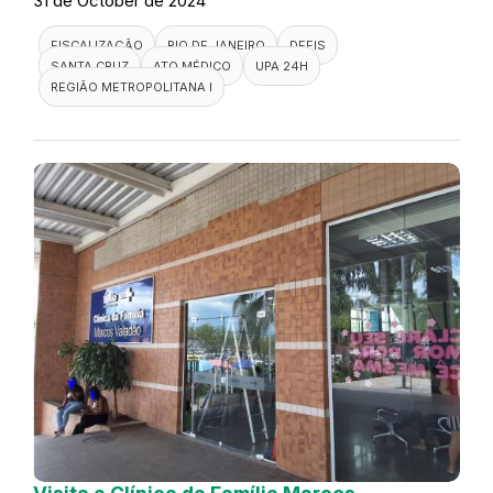
31 de October de 2024
FISCALIZAÇÃO
RIO DE JANEIRO
DEFIS
SANTA CRUZ
ATO MÉDICO
UPA 24H
REGIÃO METROPOLITANA I