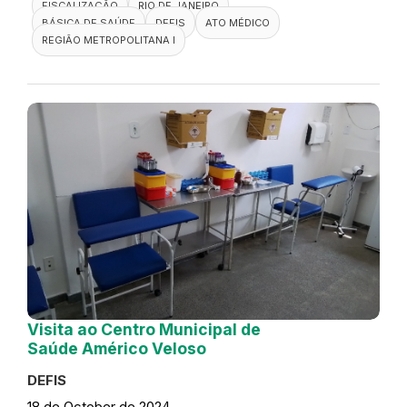
FISCALIZAÇÃO
RIO DE JANEIRO
BÁSICA DE SAÚDE
DEFIS
ATO MÉDICO
REGIÃO METROPOLITANA I
Visita ao Centro Municipal de
Saúde Américo Veloso
DEFIS
18 de October de 2024