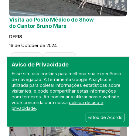
Visita ao Posto Médico do Show
do Cantor Bruno Mars
DEFIS
16 de October de 2024
FISCALIZAÇÃO
RIO DE JANEIRO
REGIÃO METROPOLITANA I
DEFIS
Aviso de Privacidade
ATO MÉDICO
PRONTO SOCORRO
Esse site usa cookies para melhorar sua experiência
de navegação. A ferramenta Google Analytics é
utilizada para coletar informações estatísticas sobre
visitantes, e pode compartilhar estas informações
com terceiros. Ao continuar a utilizar nosso website,
você concorda com nossa
política de uso e
privacidade
.
Estou de Acordo