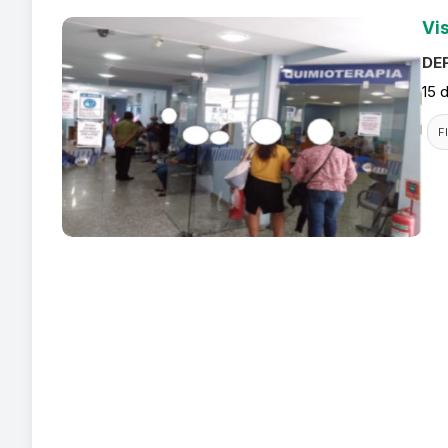
Vi
DEF
15 
F