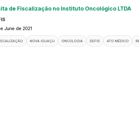
sita de Fiscalização no Instituto Oncológico LTDA
IS
de June de 2021
ISCALIZAÇÃO
NOVA IGUAÇU
ONCOLOGIA
DEFIS
ATO MÉDICO
R