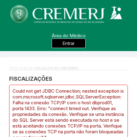
Área do Médico
Entrar
VOCÊ ESTÁ EM:
FISCALIZAÇÃO / INFORMES
FISCALIZAÇÕES
Could not get JDBC Connection; nested exception is
com.microsoft.sqlserver.jdbc.SQLServerException:
Falha na conexão TCP/IP com o host dbprod01,
porta 1433. Erro: "connect timed out. Verifique as
propriedades da conexão. Verifique se uma instância
do SQL Server está sendo executada no host e se
está aceitando conexões TCP/IP na porta. Verifique
se as conexões TCP na porta não foram bloqueadas