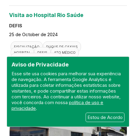
Visita ao Hospital Rio Saúde
DEFIS
25 de October de 2024
FISCALIZAÇÃO
DUQUE DE CAXIAS
HOSPITAL
DEFIS
ATO MÉDICO
REGIÃO METROPOLITANA I
Aviso de Privacidade
Esse site usa cookies para melhorar sua experiência
de navegação. A ferramenta Google Analytics é
utilizada para coletar informações estatísticas sobre
visitantes, e pode compartilhar estas informações
com terceiros. Ao continuar a utilizar nosso website,
você concorda com nossa
política de uso e
privacidade
.
Estou de Acordo