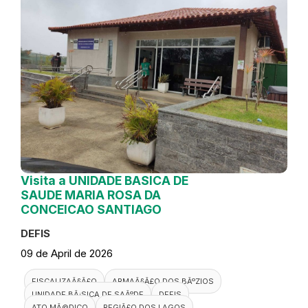
Visita a UNIDADE BASICA DE
SAUDE MARIA ROSA DA
CONCEICAO SANTIAGO
DEFIS
09 de April de 2026
FISCALIZAÃ§Ã£O
ARMAÃ§Ã£O DOS BÃºZIOS
UNIDADE BÃ¡SICA DE SAÃºDE
DEFIS
ATO MÃ©DICO
REGIÃ£O DOS LAGOS