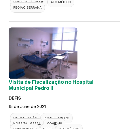
COVID-19
DEFIS
ATO MÉDICO
REGIÃO SERRANA
Visita de Fiscalização no Hospital
Municipal Pedro II
DEFIS
15 de June de 2021
FISCALIZAÇÃO
RIO DE JANEIRO
HOSPITAL GERAL
COVID-19
CORONAVÍRUS
DEFIS
ATO MÉDICO