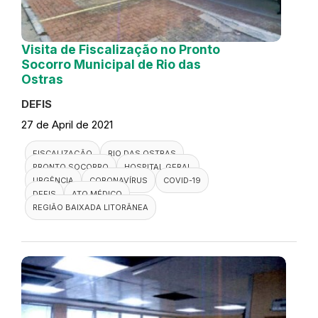
Visita de Fiscalização no Pronto
Socorro Municipal de Rio das
Ostras
DEFIS
27 de April de 2021
FISCALIZAÇÃO
RIO DAS OSTRAS
PRONTO SOCORRO
HOSPITAL GERAL
URGÊNCIA
CORONAVÍRUS
COVID-19
DEFIS
ATO MÉDICO
REGIÃO BAIXADA LITORÂNEA