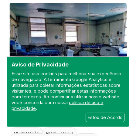
Aviso de Privacidade
Esse site usa cookies para melhorar sua experiência
de navegação. A ferramenta Google Analytics é
utilizada para coletar informações estatísticas sobre
visitantes, e pode compartilhar estas informações
Visita de Fiscalização no Hospital
com terceiros. Ao continuar a utilizar nosso website,
Estadual Carlos Chagas
você concorda com nossa
política de uso e
privacidade
.
DEFIS
Estou de Acordo
20 de April de 2021
FISCALIZAÇÃO
RIO DE JANEIRO