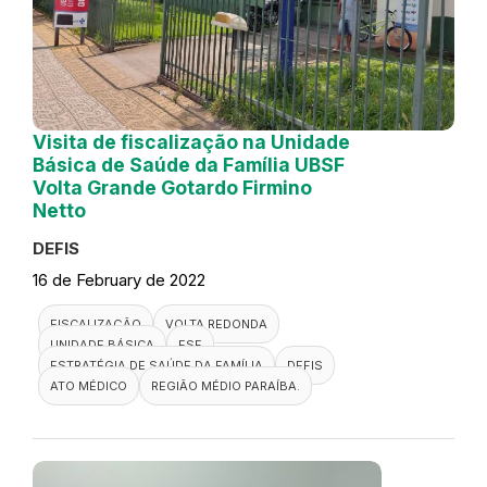
Visita de fiscalização na Unidade
Básica de Saúde da Família UBSF
Volta Grande Gotardo Firmino
Netto
DEFIS
16 de February de 2022
FISCALIZAÇÃO
VOLTA REDONDA
UNIDADE BÁSICA
ESF
ESTRATÉGIA DE SAÚDE DA FAMÍLIA
DEFIS
ATO MÉDICO
REGIÃO MÉDIO PARAÍBA.