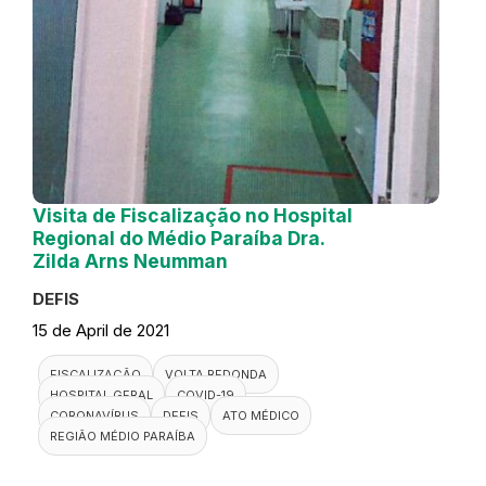
Visita de Fiscalização no Hospital
Regional do Médio Paraíba Dra.
Zilda Arns Neumman
DEFIS
15 de April de 2021
FISCALIZAÇÃO
VOLTA REDONDA
HOSPITAL GERAL
COVID-19
CORONAVÍRUS
DEFIS
ATO MÉDICO
REGIÃO MÉDIO PARAÍBA