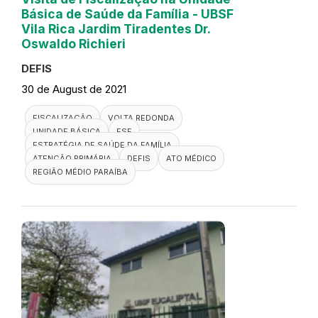
Básica de Saúde da Família - UBSF
Vila Rica Jardim Tiradentes Dr.
Oswaldo Richieri
DEFIS
30 de August de 2021
FISCALIZAÇÃO
VOLTA REDONDA
UNIDADE BÁSICA
ESF
ESTRATÉGIA DE SAÚDE DA FAMÍLIA
ATENÇÃO PRIMÁRIA
DEFIS
ATO MÉDICO
REGIÃO MÉDIO PARAÍBA