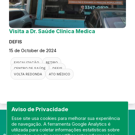
Visita a Dr. Saúde Clinica Medica
DEFIS
15 de October de 2024
FISCALIZAÇÃO
RETIRO
CENTRO DE SAÚDE
DEFIS
VOLTA REDONDA
ATO MÉDICO
Aviso de Privacidade
Esse site usa cookies para melhorar sua experiência
de navegação. A ferramenta Google Analytics é
utilizada para coletar informações estatísticas sobre