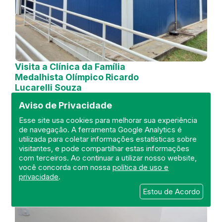
Visita a Clínica da Família
Medalhista Olímpico Ricardo
Lucarelli Souza
Aviso de Privacidade
DEFIS
21 de October de 2024
Esse site usa cookies para melhorar sua experiência
de navegação. A ferramenta Google Analytics é
utilizada para coletar informações estatísticas sobre
FISCALIZAÇÃO
RIO DE JANEIRO
visitantes, e pode compartilhar estas informações
UNIDADE BÁSICA
DEFIS
ATO MÉDICO
com terceiros. Ao continuar a utilizar nosso website,
REGIÃO METROPOLITANA I.
você concorda com nossa
política de uso e
privacidade
.
Estou de Acordo