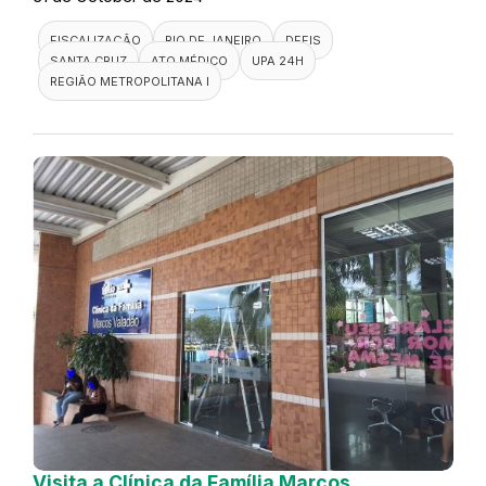
FISCALIZAÇÃO
RIO DE JANEIRO
DEFIS
SANTA CRUZ
ATO MÉDICO
UPA 24H
REGIÃO METROPOLITANA I
Visita a Clínica da Família Marcos