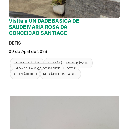
Visita a UNIDADE BASICA DE
SAUDE MARIA ROSA DA
CONCEICAO SANTIAGO
DEFIS
09 de April de 2026
FISCALIZAÃ§Ã£O
ARMAÃ§Ã£O DOS BÃºZIOS
UNIDADE BÃ¡SICA DE SAÃºDE
DEFIS
ATO MÃ©DICO
REGIÃ£O DOS LAGOS