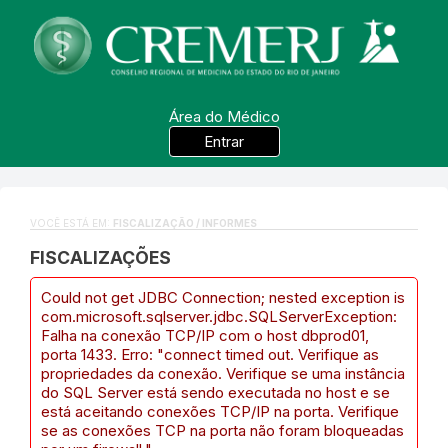
Área do Médico
Entrar
VOCÊ ESTÁ EM:
FISCALIZAÇÃO / INFORMES
FISCALIZAÇÕES
Could not get JDBC Connection; nested exception is
com.microsoft.sqlserver.jdbc.SQLServerException:
Falha na conexão TCP/IP com o host dbprod01,
porta 1433. Erro: "connect timed out. Verifique as
propriedades da conexão. Verifique se uma instância
do SQL Server está sendo executada no host e se
está aceitando conexões TCP/IP na porta. Verifique
se as conexões TCP na porta não foram bloqueadas