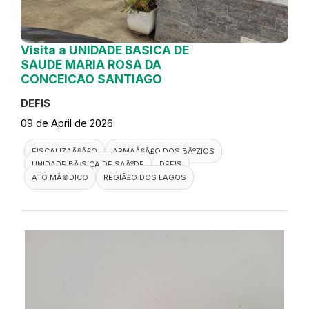
Visita a UNIDADE BASICA DE
SAUDE MARIA ROSA DA
CONCEICAO SANTIAGO
DEFIS
09 de April de 2026
FISCALIZAÃ§Ã£O
ARMAÃ§Ã£O DOS BÃºZIOS
UNIDADE BÃ¡SICA DE SAÃºDE
DEFIS
ATO MÃ©DICO
REGIÃ£O DOS LAGOS