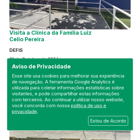
Visita a Clínica da Família Luiz
Celio Pereira
DEFIS
31 de October de 2024
Aviso de Privacidade
FISCALIZAÇÃO
RIO DE JANEIRO
Esse site usa cookies para melhorar sua experiência
REGIÃO METROPOLITANA
DEFIS
de navegação. A ferramenta Google Analytics é
ATO MÉDICO
CLÍNICA DA FAMÍLIA
utilizada para coletar informações estatísticas sobre
visitantes, e pode compartilhar estas informações
com terceiros. Ao continuar a utilizar nosso website,
você concorda com nossa
política de uso e
privacidade
.
Estou de Acordo