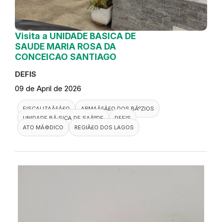
Visita a UNIDADE BASICA DE
SAUDE MARIA ROSA DA
CONCEICAO SANTIAGO
DEFIS
09 de April de 2026
FISCALIZAÃ§Ã£O
ARMAÃ§Ã£O DOS BÃºZIOS
UNIDADE BÃ¡SICA DE SAÃºDE
DEFIS
ATO MÃ©DICO
REGIÃ£O DOS LAGOS