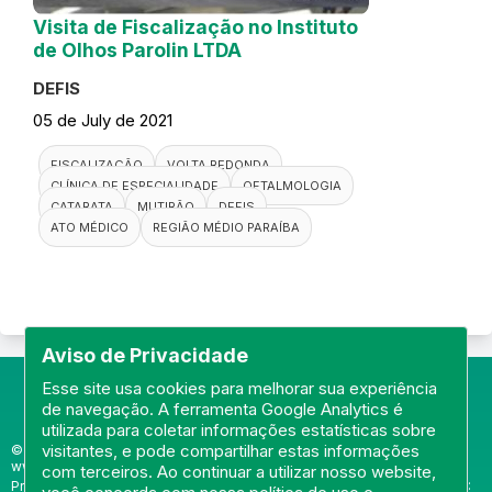
Visita de Fiscalização no Instituto
de Olhos Parolin LTDA
DEFIS
05 de July de 2021
FISCALIZAÇÃO
VOLTA REDONDA
CLÍNICA DE ESPECIALIDADE
OFTALMOLOGIA
CATARATA
MUTIRÃO
DEFIS
ATO MÉDICO
REGIÃO MÉDIO PARAÍBA
Aviso de Privacidade
Esse site usa cookies para melhorar sua experiência
de navegação. A ferramenta Google Analytics é
utilizada para coletar informações estatísticas sobre
visitantes, e pode compartilhar estas informações
© Portal do Conselho Regional de Medicina do Rio de Janeiro -
www.cremerj.org.br
com terceiros. Ao continuar a utilizar nosso website,
Praia de Botafogo (228), loja 119b - Botafogo - Rio de Janeiro/RJ - CEP: