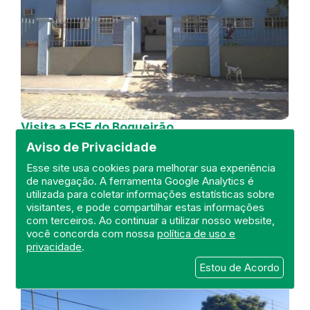
Visita a ESF do Boqueirão
Aviso de Privacidade
DEFIS
Esse site usa cookies para melhorar sua experiência
21 de July de 2022
de navegação. A ferramenta Google Analytics é
utilizada para coletar informações estatísticas sobre
FISCALIZAÇÃO
RIO DE JANEIRO
visitantes, e pode compartilhar estas informações
HOSPITAL GERAL
DEFIS
ATO MÉDICO
com terceiros. Ao continuar a utilizar nosso website,
METROPOLITANA II
você concorda com nossa
política de uso e
privacidade
.
Estou de Acordo