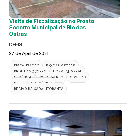
Visita de Fiscalização no Pronto
Socorro Municipal de Rio das
Ostras
DEFIS
27 de April de 2021
FISCALIZAÇÃO
RIO DAS OSTRAS
PRONTO SOCORRO
HOSPITAL GERAL
URGÊNCIA
CORONAVÍRUS
COVID-19
DEFIS
ATO MÉDICO
REGIÃO BAIXADA LITORÂNEA