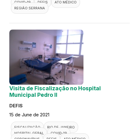
COVID-19
DEFIS
ATO MÉDICO
REGIÃO SERRANA
Visita de Fiscalização no Hospital
Municipal Pedro II
DEFIS
15 de June de 2021
FISCALIZAÇÃO
RIO DE JANEIRO
HOSPITAL GERAL
COVID-19
CORONAVÍRUS
DEFIS
ATO MÉDICO