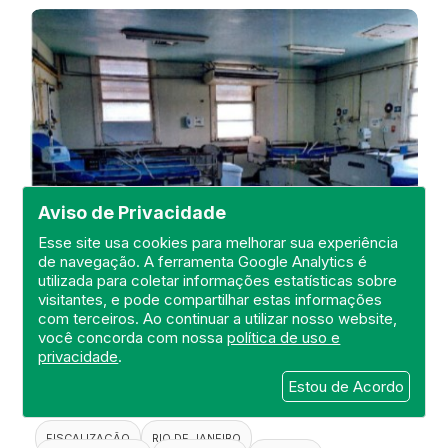
Aviso de Privacidade
Esse site usa cookies para melhorar sua experiência
de navegação. A ferramenta Google Analytics é
utilizada para coletar informações estatísticas sobre
visitantes, e pode compartilhar estas informações
Visita de Fiscalização no Hospital
com terceiros. Ao continuar a utilizar nosso website,
Estadual Carlos Chagas
você concorda com nossa
política de uso e
privacidade
.
DEFIS
Estou de Acordo
20 de April de 2021
FISCALIZAÇÃO
RIO DE JANEIRO