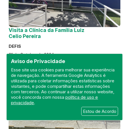
Visita a Clínica da Família Luiz
Celio Pereira
DEFIS
31 de October de 2024
Aviso de Privacidade
FISCALIZAÇÃO
RIO DE JANEIRO
Esse site usa cookies para melhorar sua experiência
REGIÃO METROPOLITANA
DEFIS
de navegação. A ferramenta Google Analytics é
ATO MÉDICO
CLÍNICA DA FAMÍLIA
utilizada para coletar informações estatísticas sobre
visitantes, e pode compartilhar estas informações
com terceiros. Ao continuar a utilizar nosso website,
você concorda com nossa
política de uso e
privacidade
.
Estou de Acordo