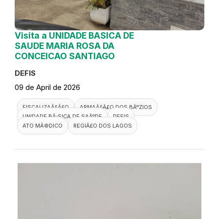
Visita a UNIDADE BASICA DE
SAUDE MARIA ROSA DA
CONCEICAO SANTIAGO
DEFIS
09 de April de 2026
FISCALIZAÃ§Ã£O
ARMAÃ§Ã£O DOS BÃºZIOS
UNIDADE BÃ¡SICA DE SAÃºDE
DEFIS
ATO MÃ©DICO
REGIÃ£O DOS LAGOS