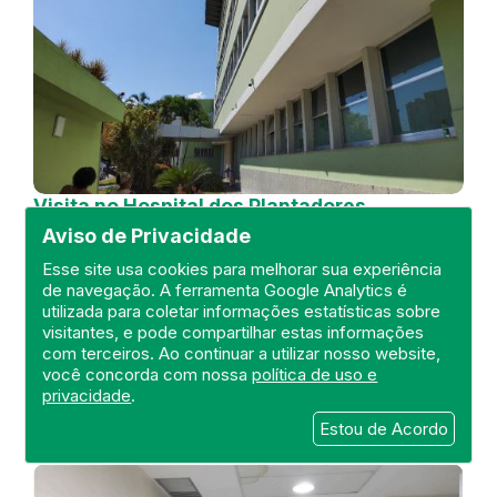
Visita no Hospital dos Plantadores
de Cana
Aviso de Privacidade
DEFIS
Esse site usa cookies para melhorar sua experiência
de navegação. A ferramenta Google Analytics é
04 de July de 2024
utilizada para coletar informações estatísticas sobre
visitantes, e pode compartilhar estas informações
FISCALIZAÇÃO
RIO DE JANEIRO
com terceiros. Ao continuar a utilizar nosso website,
HOSPITAL GERAL
DEFIS
ATO MÉDICO
você concorda com nossa
política de uso e
REGIÃO NORTE
privacidade
.
Estou de Acordo