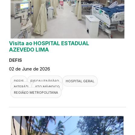
Visita ao HOSPITAL ESTADUAL
AZEVEDO LIMA
DEFIS
02 de June de 2026
DEFIS
FISCALIZAÃ§Ã£O
HOSPITAL GERAL
NITERÃ³I
ATO MÃ©DICO
REGIÃ£O METROPOLITANA