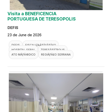
Visita a BENEFICENCIA
PORTUGUESA DE TERESOPOLIS
DEFIS
23 de June de 2026
DEFIS
FISCALIZAÃƑÂ§ÃƑÂ£O
HOSPITAL GERAL
TERESÃƑÂ³POLIS
ATO MÃƑÂ©DICO
REGIÃƑÂ£O SERRANA